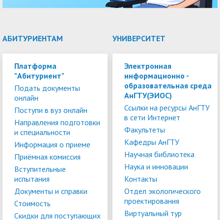
АБИТУРИЕНТАМ
УНИВЕРСИТЕТ
Платформа
Электронная
"Абитуриент"
информационно -
образовательная среда
Подать документы
АнГТУ(ЭИОС)
онлайн
Ссылки на ресурсы АнГТУ
Поступи в вуз онлайн
в сети Интернет
Направления подготовки
Факультеты
и специальности
Кафедры АнГТУ
Информация о приеме
Научная библиотека
Приёмная комиссия
Наука и инновации
Вступительные
испытания
Контакты
Документы и справки
Отдел экологического
проектирования
Стоимость
Виртуальный тур
Скидки для поступающих