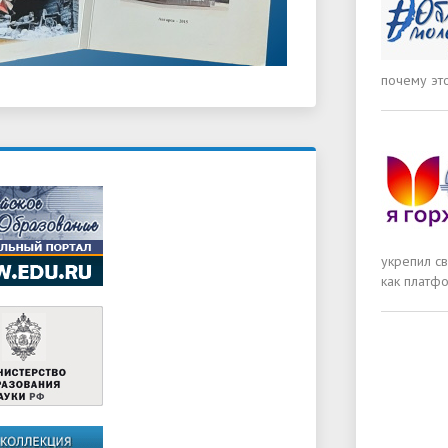
почему это
укрепил св
как платф