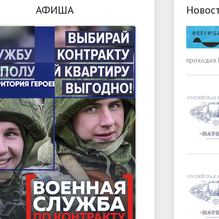
АФИША
Новос
проходил