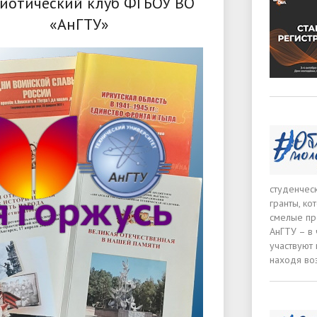
иотический клуб ФГБОУ ВО
«АнГТУ»
студенчес
гранты, к
смелые пр
АнГТУ – в 
участвуют 
находя во