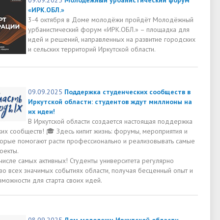
«ИРК.ОБЛ.»
3-4 октября в Доме молодёжи пройдёт Молодёжный
урбанистический форум «ИРК.ОБЛ.» – площадка для
идей и решений, направленных на развитие городских
и сельских территорий Иркутской области.
09.09.2025
Поддержка студенческих сообществ в
Иркутской области: студентов ждут миллионы на
их идеи!
В Иркутской области создается настоящая поддержка
ких сообществ! 🎓 Здесь кипит жизнь: форумы, мероприятия и
оторые помогают расти профессионально и реализовывать самые
оекты.
числе самых активных! Студенты университета регулярно
во всех значимых событиях области, получая бесценный опыт и
зможности для старта своих идей.
08.09.2025
Дом молодежи Иркутской области –