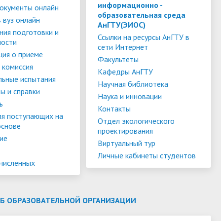
слуги
Педагогический состав
Скидки для поступающих на
информационно -
окументы онлайн
образовательная среда
Информация Министерства науки и
платной основе
 вуз онлайн
слуги
Финансово-хозяйственная
АнГТУ(ЭИОС)
высшего образования РФ
ния подготовки и
деятельность
Для поступающих из ДНР, ЛНР,
Ссылки на ресурсы АнГТУ в
ности
сети Интернет
янской
Международное сотрудничество
Запорожской области и
ия о приеме
ество
Организация питания в
Факультеты
Херсонской области
 комиссия
образовательной организации
Информационная поддержка
Кафедры АнГТУ
льные испытания
Научная библиотека
ое
сотрудников и обучающихся по
Дополнительный прием
ы и справки
Наука и инновации
вопросам коронавирусной
ь
Контакты
инфекции и организации
ля поступающих на
Отдел экологического
основе
дистанционного обучения
проектирования
ие
Виртуальный тур
Личные кабинеты студентов
ачисленных
ОБ ОБРАЗОВАТЕЛЬНОЙ ОРГАНИЗАЦИИ