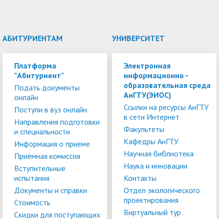
АБИТУРИЕНТАМ
УНИВЕРСИТЕТ
Платформа
Электронная
"Абитуриент"
информационно -
образовательная среда
Подать документы
АнГТУ(ЭИОС)
онлайн
Ссылки на ресурсы АнГТУ
Поступи в вуз онлайн
в сети Интернет
Направления подготовки
Факультеты
и специальности
Кафедры АнГТУ
Информация о приеме
Научная библиотека
Приёмная комиссия
Наука и инновации
Вступительные
испытания
Контакты
Документы и справки
Отдел экологического
проектирования
Стоимость
Виртуальный тур
Скидки для поступающих