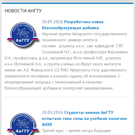
НОВОСТИ АНГТУ
20.03.2026
Разработана новая
блескообразующая добавка
Научная группа Ангарского государственного
технического универ-ситета в
составе доцента, к.х.н., зав. кафедрой ТЭП
Сосновской Н.Г., д.х.н, профессора Корчевина
Н.А., профессора, д.х.н., проректора Исто-миной Н.В., доцента,
к.х.н. Истоминой А.А., и группа учёных из Иркут-ского института
химии им. А.Е. Фаворского СО РАН, Иркутского госу-дарственного
университета поставила и решила задачу об использовании 2-
хлорпиридиний хлорида с тиомочевиной в качестве
блескообразующей добавки в электролит никелирования.
20.03.2026
Студенты-химики АнГТУ
испытали свои силы на учебном полигоне
АНХК
Третий курс – время, когда будущие