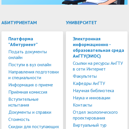
АБИТУРИЕНТАМ
УНИВЕРСИТЕТ
Платформа
Электронная
"Абитуриент"
информационно -
образовательная среда
Подать документы
АнГТУ(ЭИОС)
онлайн
Ссылки на ресурсы АнГТУ
Поступи в вуз онлайн
в сети Интернет
Направления подготовки
Факультеты
и специальности
Кафедры АнГТУ
Информация о приеме
Научная библиотека
Приёмная комиссия
Наука и инновации
Вступительные
испытания
Контакты
Документы и справки
Отдел экологического
проектирования
Стоимость
Виртуальный тур
Скидки для поступающих