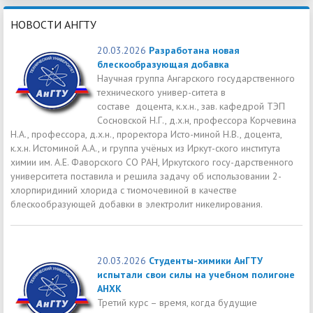
НОВОСТИ АНГТУ
20.03.2026
Разработана новая
блескообразующая добавка
Научная группа Ангарского государственного
технического универ-ситета в
составе доцента, к.х.н., зав. кафедрой ТЭП
Сосновской Н.Г., д.х.н, профессора Корчевина
Н.А., профессора, д.х.н., проректора Исто-миной Н.В., доцента,
к.х.н. Истоминой А.А., и группа учёных из Иркут-ского института
химии им. А.Е. Фаворского СО РАН, Иркутского госу-дарственного
университета поставила и решила задачу об использовании 2-
хлорпиридиний хлорида с тиомочевиной в качестве
блескообразующей добавки в электролит никелирования.
20.03.2026
Студенты-химики АнГТУ
испытали свои силы на учебном полигоне
АНХК
Третий курс – время, когда будущие