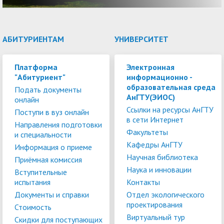
АБИТУРИЕНТАМ
УНИВЕРСИТЕТ
Платформа
Электронная
"Абитуриент"
информационно -
образовательная среда
Подать документы
АнГТУ(ЭИОС)
онлайн
Ссылки на ресурсы АнГТУ
Поступи в вуз онлайн
в сети Интернет
Направления подготовки
Факультеты
и специальности
Кафедры АнГТУ
Информация о приеме
Научная библиотека
Приёмная комиссия
Наука и инновации
Вступительные
испытания
Контакты
Документы и справки
Отдел экологического
проектирования
Стоимость
Виртуальный тур
Скидки для поступающих