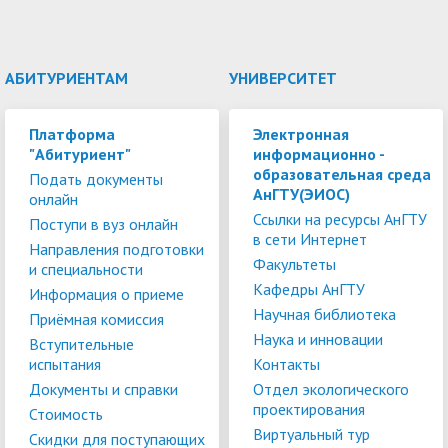
АБИТУРИЕНТАМ
УНИВЕРСИТЕТ
Платформа
Электронная
"Абитуриент"
информационно -
образовательная среда
Подать документы
АнГТУ(ЭИОС)
онлайн
Ссылки на ресурсы АнГТУ
Поступи в вуз онлайн
в сети Интернет
Направления подготовки
Факультеты
и специальности
Кафедры АнГТУ
Информация о приеме
Научная библиотека
Приёмная комиссия
Наука и инновации
Вступительные
испытания
Контакты
Документы и справки
Отдел экологического
проектирования
Стоимость
Виртуальный тур
Скидки для поступающих