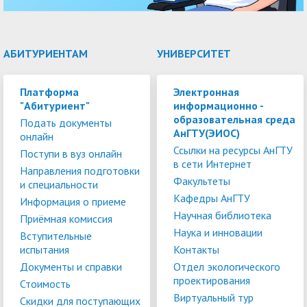
АБИТУРИЕНТАМ
УНИВЕРСИТЕТ
Платформа
Электронная
"Абитуриент"
информационно -
образовательная среда
Подать документы
АнГТУ(ЭИОС)
онлайн
Ссылки на ресурсы АнГТУ
Поступи в вуз онлайн
в сети Интернет
Направления подготовки
Факультеты
и специальности
Кафедры АнГТУ
Информация о приеме
Научная библиотека
Приёмная комиссия
Наука и инновации
Вступительные
испытания
Контакты
Документы и справки
Отдел экологического
проектирования
Стоимость
Виртуальный тур
Скидки для поступающих