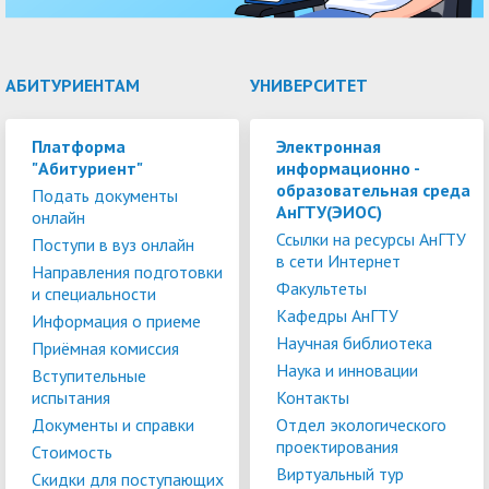
АБИТУРИЕНТАМ
УНИВЕРСИТЕТ
Платформа
Электронная
"Абитуриент"
информационно -
образовательная среда
Подать документы
АнГТУ(ЭИОС)
онлайн
Ссылки на ресурсы АнГТУ
Поступи в вуз онлайн
в сети Интернет
Направления подготовки
Факультеты
и специальности
Кафедры АнГТУ
Информация о приеме
Научная библиотека
Приёмная комиссия
Наука и инновации
Вступительные
испытания
Контакты
Документы и справки
Отдел экологического
проектирования
Стоимость
Виртуальный тур
Скидки для поступающих