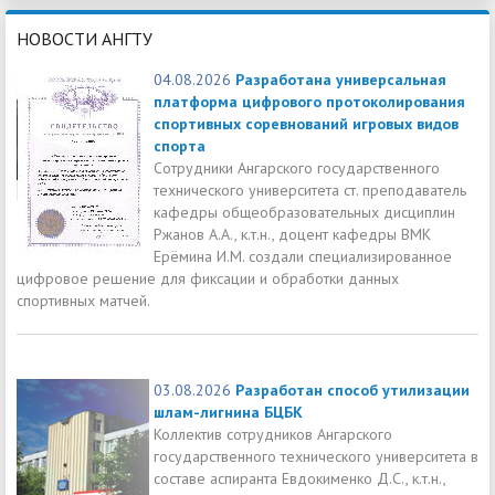
НОВОСТИ АНГТУ
04.08.2026
Разработана универсальная
платформа цифрового протоколирования
спортивных соревнований игровых видов
спорта
Сотрудники Ангарского государственного
технического университета ст. преподаватель
кафедры общеобразовательных дисциплин
Ржанов А.А., к.т.н., доцент кафедры ВМК
Ерёмина И.М. создали специализированное
цифровое решение для фиксации и обработки данных
спортивных матчей.
03.08.2026
Разработан способ утилизации
шлам-лигнина БЦБК
Коллектив сотрудников Ангарского
государственного технического университета в
составе аспиранта Евдокименко Д.С., к.т.н.,