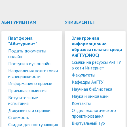
АБИТУРИЕНТАМ
УНИВЕРСИТЕТ
Платформа
Электронная
"Абитуриент"
информационно -
образовательная среда
Подать документы
АнГТУ(ЭИОС)
онлайн
Ссылки на ресурсы АнГТУ
Поступи в вуз онлайн
в сети Интернет
Направления подготовки
Факультеты
и специальности
Кафедры АнГТУ
Информация о приеме
Научная библиотека
Приёмная комиссия
Наука и инновации
Вступительные
испытания
Контакты
Документы и справки
Отдел экологического
проектирования
Стоимость
Виртуальный тур
Скидки для поступающих