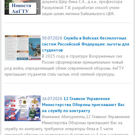
доцента Щер-бина С.А., д.х.н., профессора
Раскуловой Т.В. разработал способ утили-
зации шлам-лигнина Байкальского ЦБК.
30.07.2026
Служба в Войсках беспилотных
систем Российской Федерации: льготы для
студентов
В 2025 году в структуре Вооруженных сил
России сформирован принципиально новый
род войск, определяющий облик современной обороны. АнГТУ
приглашает студентов стать частью этой элитной структуры.
16.07.2026
12 Главное Управление
Министерства Обороны приглашают Вас
на службу по контракту
Внимание Абитуриенты,12 Главное Управление
Министерства Обороны приглашают Вас на
службу по контракту, требуются операторы бпла в 3 части
иркутской области на краткосрочный контракт на 1 год с условием