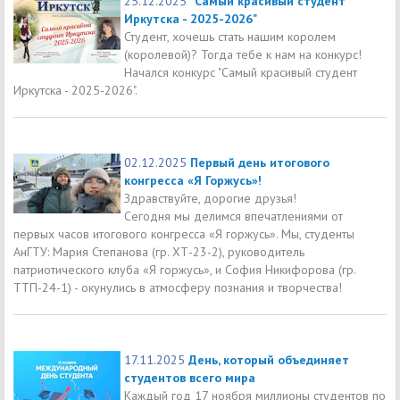
25.12.2025
"Самый красивый студент
Иркутска - 2025-2026"
Студент, хочешь стать нашим королем
(королевой)? Тогда тебе к нам на конкурс!
Начался конкурс "Самый красивый студент
Иркутска - 2025-2026".
02.12.2025
Первый день итогового
конгресса «Я Горжусь»!
Здравствуйте, дорогие друзья!
Сегодня мы делимся впечатлениями от
первых часов итогового конгресса «Я горжусь». Мы, студенты
АнГТУ: Мария Степанова (гр. ХТ-23-2), руководитель
патриотического клуба «Я горжусь», и София Никифорова (гр.
ТТП-24-1) - окунулись в атмосферу познания и творчества!
17.11.2025
День, который объединяет
студентов всего мира
Каждый год 17 ноября миллионы студентов по