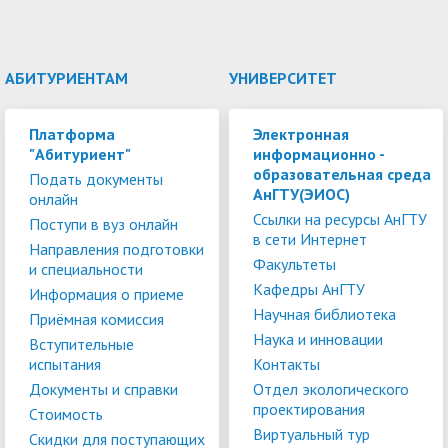
АБИТУРИЕНТАМ
УНИВЕРСИТЕТ
Платформа
Электронная
"Абитуриент"
информационно -
образовательная среда
Подать документы
АнГТУ(ЭИОС)
онлайн
Ссылки на ресурсы АнГТУ
Поступи в вуз онлайн
в сети Интернет
Направления подготовки
Факультеты
и специальности
Кафедры АнГТУ
Информация о приеме
Научная библиотека
Приёмная комиссия
Наука и инновации
Вступительные
испытания
Контакты
Документы и справки
Отдел экологического
проектирования
Стоимость
Виртуальный тур
Скидки для поступающих