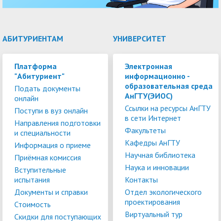
АБИТУРИЕНТАМ
УНИВЕРСИТЕТ
Платформа
Электронная
"Абитуриент"
информационно -
образовательная среда
Подать документы
АнГТУ(ЭИОС)
онлайн
Ссылки на ресурсы АнГТУ
Поступи в вуз онлайн
в сети Интернет
Направления подготовки
Факультеты
и специальности
Кафедры АнГТУ
Информация о приеме
Научная библиотека
Приёмная комиссия
Наука и инновации
Вступительные
испытания
Контакты
Документы и справки
Отдел экологического
проектирования
Стоимость
Виртуальный тур
Скидки для поступающих