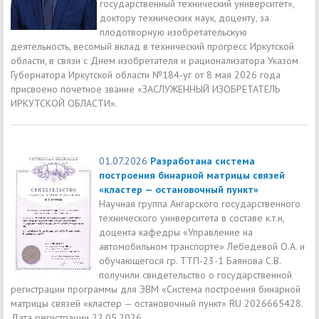
государственный технический университет»,
доктору технических наук, доценту, за
плодотворную изобретательскую
деятельность, весомый вклад в технический прогресс Иркутской
области, в связи с Днем изобретателя и рационализатора Указом
Губернатора Иркутской области №184-уг от 8 мая 2026 года
присвоено почетное звание «ЗАСЛУЖЕННЫЙ ИЗОБРЕТАТЕЛЬ
ИРКУТСКОЙ ОБЛАСТИ».
01.07.2026
Разработана система
построения бинарной матрицы связей
«кластер — остановочный пункт»
Научная группа Ангарского государственного
технического университета в составе к.т.н,
доцента кафедры «Управление на
автомобильном транспорте» Лебедевой О.А. и
обучающегося гр. ТТП-23-1 Баянова С.В.
получили свидетельство о государственной
регистрации программы для ЭВМ «Система построения бинарной
матрицы связей «кластер — остановочный пункт» RU 2026665428.
Дата регистрации 22.05.2026.