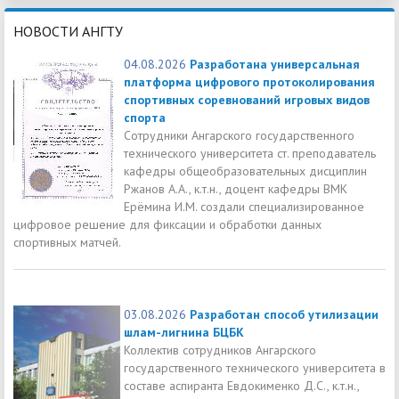
НОВОСТИ АНГТУ
04.08.2026
Разработана универсальная
платформа цифрового протоколирования
спортивных соревнований игровых видов
спорта
Сотрудники Ангарского государственного
технического университета ст. преподаватель
кафедры общеобразовательных дисциплин
Ржанов А.А., к.т.н., доцент кафедры ВМК
Ерёмина И.М. создали специализированное
цифровое решение для фиксации и обработки данных
спортивных матчей.
03.08.2026
Разработан способ утилизации
шлам-лигнина БЦБК
Коллектив сотрудников Ангарского
государственного технического университета в
составе аспиранта Евдокименко Д.С., к.т.н.,