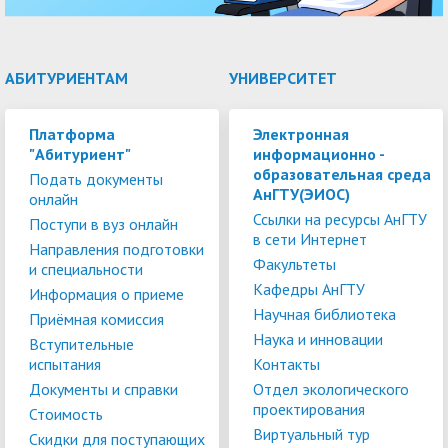
АБИТУРИЕНТАМ
УНИВЕРСИТЕТ
Платформа
Электронная
"Абитуриент"
информационно -
образовательная среда
Подать документы
АнГТУ(ЭИОС)
онлайн
Ссылки на ресурсы АнГТУ
Поступи в вуз онлайн
в сети Интернет
Направления подготовки
Факультеты
и специальности
Кафедры АнГТУ
Информация о приеме
Научная библиотека
Приёмная комиссия
Наука и инновации
Вступительные
испытания
Контакты
Документы и справки
Отдел экологического
проектирования
Стоимость
Виртуальный тур
Скидки для поступающих