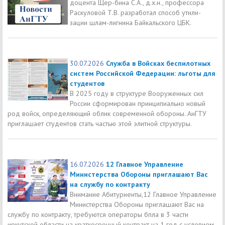
доцента Щер-бина С.А., д.х.н., профессора
Раскуловой Т.В. разработал способ утили-
зации шлам-лигнина Байкальского ЦБК.
30.07.2026
Служба в Войсках беспилотных
систем Российской Федерации: льготы для
студентов
В 2025 году в структуре Вооруженных сил
России сформирован принципиально новый
род войск, определяющий облик современной обороны. АнГТУ
приглашает студентов стать частью этой элитной структуры.
16.07.2026
12 Главное Управление
Министерства Обороны приглашают Вас
на службу по контракту
Внимание Абитуриенты,12 Главное Управление
Министерства Обороны приглашают Вас на
службу по контракту, требуются операторы бпла в 3 части
иркутской области на краткосрочный контракт на 1 год с условием