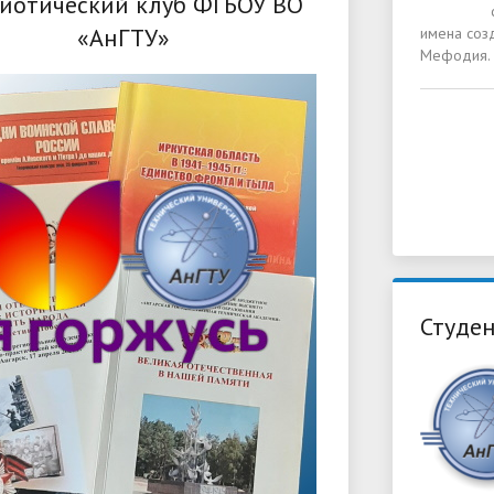
иотический клуб ФГБОУ ВО
«АнГТУ»
имена созд
Мефодия.
Студен