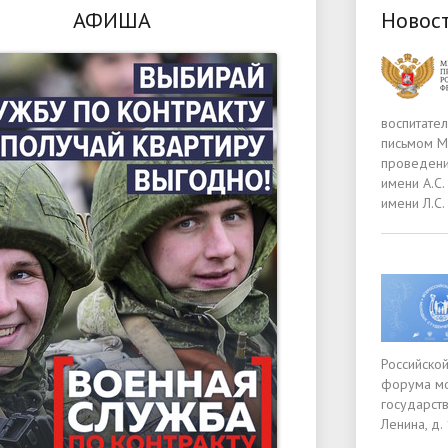
АФИША
Новос
воспитател
письмом М
проведени
имени А.С.
имени Л.С.
Российско
форума мо
государств
Ленина, д.