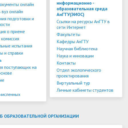
слуги
Педагогический состав
Скидки для поступающих на
информационно -
окументы онлайн
образовательная среда
Информация Министерства науки и
платной основе
 вуз онлайн
слуги
Финансово-хозяйственная
АнГТУ(ЭИОС)
высшего образования РФ
ния подготовки и
деятельность
Для поступающих из ДНР, ЛНР,
Ссылки на ресурсы АнГТУ в
ности
сети Интернет
янской
Международное сотрудничество
Запорожской области и
ия о приеме
ество
Организация питания в
Факультеты
Херсонской области
 комиссия
образовательной организации
Информационная поддержка
Кафедры АнГТУ
льные испытания
Научная библиотека
ое
сотрудников и обучающихся по
Дополнительный прием
ы и справки
Наука и инновации
вопросам коронавирусной
ь
Контакты
инфекции и организации
ля поступающих на
Отдел экологического
основе
дистанционного обучения
проектирования
ие
Виртуальный тур
Личные кабинеты студентов
ачисленных
ОБ ОБРАЗОВАТЕЛЬНОЙ ОРГАНИЗАЦИИ