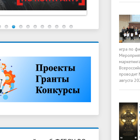
игра по ф
Мероприят
маркетинга
Всероссий
проводит 
августа 20