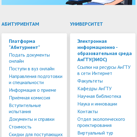
АБИТУРИЕНТАМ
УНИВЕРСИТЕТ
Платформа
Электронная
"Абитуриент"
информационно -
образовательная среда
Подать документы
АнГТУ(ЭИОС)
онлайн
Ссылки на ресурсы АнГТУ
Поступи в вуз онлайн
в сети Интернет
Направления подготовки
Факультеты
и специальности
Кафедры АнГТУ
Информация о приеме
Научная библиотека
Приёмная комиссия
Наука и инновации
Вступительные
испытания
Контакты
Документы и справки
Отдел экологического
проектирования
Стоимость
Виртуальный тур
Скидки для поступающих