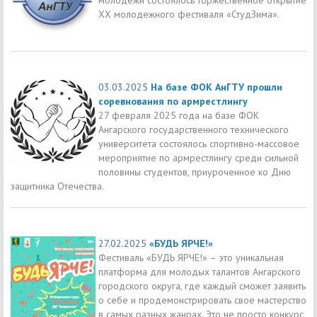
XX молодежного фестиваля «СтудЗима».
03.03.2025
На базе ФОК АнГТУ прошли
соревнования по армрестлингу
27 февраля 2025 года на базе ФОК
Ангарского государственного технического
университета состоялось спортивно-массовое
мероприятие по армрестлингу среди сильной
половины студентов, приуроченное ко Дню
защитника Отечества.
27.02.2025
«БУДЬ ЯРЧЕ!»
Фестиваль «БУДЬ ЯРЧЕ!» – это уникальная
платформа для молодых талантов Ангарского
городского округа, где каждый сможет заявить
о себе и продемонстрировать свое мастерство
в самых разных жанрах. Это не просто конкурс,