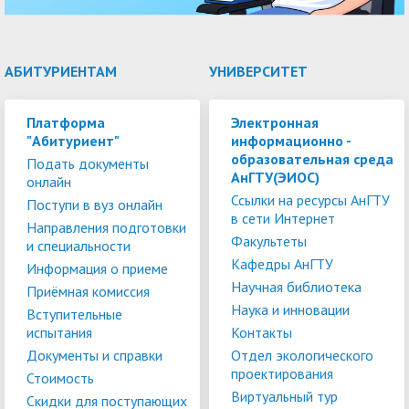
АБИТУРИЕНТАМ
УНИВЕРСИТЕТ
Платформа
Электронная
"Абитуриент"
информационно -
образовательная среда
Подать документы
АнГТУ(ЭИОС)
онлайн
Ссылки на ресурсы АнГТУ
Поступи в вуз онлайн
в сети Интернет
Направления подготовки
Факультеты
и специальности
Кафедры АнГТУ
Информация о приеме
Научная библиотека
Приёмная комиссия
Наука и инновации
Вступительные
испытания
Контакты
Документы и справки
Отдел экологического
проектирования
Стоимость
Виртуальный тур
Скидки для поступающих