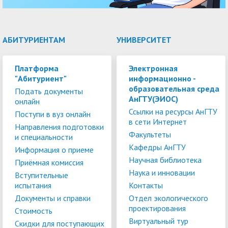
АБИТУРИЕНТАМ
УНИВЕРСИТЕТ
Платформа
Электронная
"Абитуриент"
информационно -
образовательная среда
Подать документы
АнГТУ(ЭИОС)
онлайн
Ссылки на ресурсы АнГТУ
Поступи в вуз онлайн
в сети Интернет
Направления подготовки
Факультеты
и специальности
Кафедры АнГТУ
Информация о приеме
Научная библиотека
Приёмная комиссия
Наука и инновации
Вступительные
испытания
Контакты
Документы и справки
Отдел экологического
проектирования
Стоимость
Виртуальный тур
Скидки для поступающих