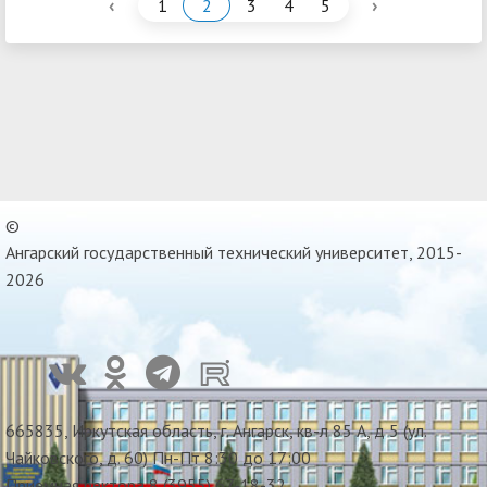
‹
›
1
2
3
4
5
©
Ангарский государственный технический университет, 2015-
2026
665835, Иркутская область, г. Ангарск, кв-л 85 А, д 5 (ул.
Чайковского, д. 60) Пн-Пт 8:30 до 17:00
Приемная ректора 8 (3955) 67-18-32