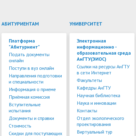
АБИТУРИЕНТАМ
УНИВЕРСИТЕТ
Платформа
Электронная
"Абитуриент"
информационно -
образовательная среда
Подать документы
АнГТУ(ЭИОС)
онлайн
Ссылки на ресурсы АнГТУ
Поступи в вуз онлайн
в сети Интернет
Направления подготовки
Факультеты
и специальности
Кафедры АнГТУ
Информация о приеме
Научная библиотека
Приёмная комиссия
Наука и инновации
Вступительные
испытания
Контакты
Документы и справки
Отдел экологического
проектирования
Стоимость
Виртуальный тур
Скидки для поступающих