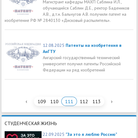
Магистрант кафедры МАХП Саблина И.Л.,
обучающийся Саблин Д.Е., ректор Бадеников
А.В., д.т.н. Бальчугов А.В. получили патент на
изобретение РФ № 2840130 «Дисковый распылитель».
12.08.2025
Патенты на изобретения в
АнГТУ
Ангарский государственный технический
университет получил патенты Российской
Федерации на ряд изобретений
‹
›
109
110
111
112
113
СТУДЕНЧЕСКАЯ ЖИЗНЬ
22.09.2025
"За это я люблю Россию"