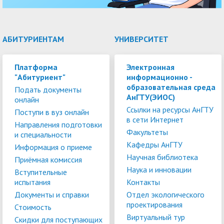
АБИТУРИЕНТАМ
УНИВЕРСИТЕТ
Платформа
Электронная
"Абитуриент"
информационно -
образовательная среда
Подать документы
АнГТУ(ЭИОС)
онлайн
Ссылки на ресурсы АнГТУ
Поступи в вуз онлайн
в сети Интернет
Направления подготовки
Факультеты
и специальности
Кафедры АнГТУ
Информация о приеме
Научная библиотека
Приёмная комиссия
Наука и инновации
Вступительные
испытания
Контакты
Документы и справки
Отдел экологического
проектирования
Стоимость
Виртуальный тур
Скидки для поступающих