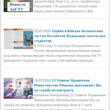
доцента Щер-бина С.А., д.х.н., профессора
Раскуловой Т.В. разработал способ утили-
зации шлам-лигнина Байкальского ЦБК.
30.07.2026
Служба в Войсках беспилотных
систем Российской Федерации: льготы для
студентов
В 2025 году в структуре Вооруженных сил
России сформирован принципиально новый
род войск, определяющий облик современной обороны. АнГТУ
приглашает студентов стать частью этой элитной структуры.
16.07.2026
12 Главное Управление
Министерства Обороны приглашают Вас
на службу по контракту
Внимание Абитуриенты,12 Главное Управление
Министерства Обороны приглашают Вас на
службу по контракту, требуются операторы бпла в 3 части
иркутской области на краткосрочный контракт на 1 год с условием