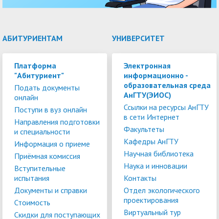
АБИТУРИЕНТАМ
УНИВЕРСИТЕТ
Платформа
Электронная
"Абитуриент"
информационно -
образовательная среда
Подать документы
АнГТУ(ЭИОС)
онлайн
Ссылки на ресурсы АнГТУ
Поступи в вуз онлайн
в сети Интернет
Направления подготовки
Факультеты
и специальности
Кафедры АнГТУ
Информация о приеме
Научная библиотека
Приёмная комиссия
Наука и инновации
Вступительные
испытания
Контакты
Документы и справки
Отдел экологического
проектирования
Стоимость
Виртуальный тур
Скидки для поступающих