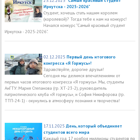
25.12.2025
"Самый красивый студент
Иркутска - 2025-2026"
Студент, хочешь стать нашим королем
(королевой)? Тогда тебе к нам на конкурс!
Начался конкурс "Самый красивый студент
Иркутска - 2025-2026".
02.12.2025
Первый день итогового
конгресса «Я Горжусь»!
Здравствуйте, дорогие друзья!
Сегодня мы делимся впечатлениями от
первых часов итогового конгресса «Я горжусь». Мы, студенты
АнГТУ: Мария Степанова (гр. ХТ-23-2), руководитель
патриотического клуба «Я горжусь», и София Никифорова (гр.
ТТП-24-1) - окунулись в атмосферу познания и творчества!
17.11.2025
День, который объединяет
студентов всего мира
Каждый год 17 ноября миллионы студентов по