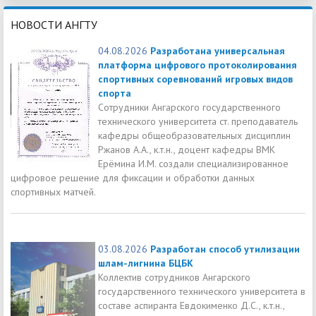
НОВОСТИ АНГТУ
04.08.2026
Разработана универсальная
платформа цифрового протоколирования
спортивных соревнований игровых видов
спорта
Сотрудники Ангарского государственного
технического университета ст. преподаватель
кафедры общеобразовательных дисциплин
Ржанов А.А., к.т.н., доцент кафедры ВМК
Ерёмина И.М. создали специализированное
цифровое решение для фиксации и обработки данных
спортивных матчей.
03.08.2026
Разработан способ утилизации
шлам-лигнина БЦБК
Коллектив сотрудников Ангарского
государственного технического университета в
составе аспиранта Евдокименко Д.С., к.т.н.,