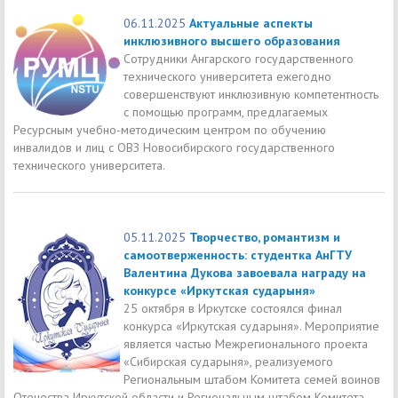
06.11.2025
Актуальные аспекты
инклюзивного высшего образования
Сотрудники Ангарского государственного
технического университета ежегодно
совершенствуют инклюзивную компетентность
с помощью программ, предлагаемых
Ресурсным учебно-методическим центром по обучению
инвалидов и лиц с ОВЗ Новосибирского государственного
технического университета.
05.11.2025
Творчество, романтизм и
самоотверженность: студентка АнГТУ
Валентина Дукова завоевала награду на
конкурсе «Иркутская сударыня»
25 октября в Иркутске состоялся финал
конкурса «Иркутская сударыня». Мероприятие
является частью Межрегионального проекта
«Сибирская сударыня», реализуемого
Региональным штабом Комитета семей воинов
Отечества Иркутской области и Региональным штабом Комитета