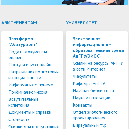
АБИТУРИЕНТАМ
УНИВЕРСИТЕТ
Платформа
Электронная
"Абитуриент"
информационно -
образовательная среда
Подать документы
АнГТУ(ЭИОС)
онлайн
Ссылки на ресурсы АнГТУ
Поступи в вуз онлайн
в сети Интернет
Направления подготовки
Факультеты
и специальности
Кафедры АнГТУ
Информация о приеме
Научная библиотека
Приёмная комиссия
Наука и инновации
Вступительные
испытания
Контакты
Документы и справки
Отдел экологического
проектирования
Стоимость
Виртуальный тур
Скидки для поступающих