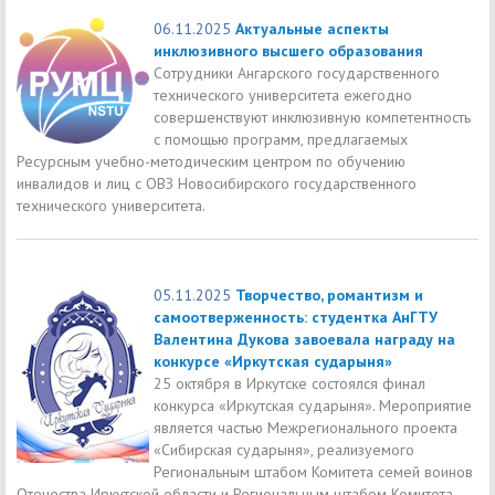
06.11.2025
Актуальные аспекты
инклюзивного высшего образования
Сотрудники Ангарского государственного
технического университета ежегодно
совершенствуют инклюзивную компетентность
с помощью программ, предлагаемых
Ресурсным учебно-методическим центром по обучению
инвалидов и лиц с ОВЗ Новосибирского государственного
технического университета.
05.11.2025
Творчество, романтизм и
самоотверженность: студентка АнГТУ
Валентина Дукова завоевала награду на
конкурсе «Иркутская сударыня»
25 октября в Иркутске состоялся финал
конкурса «Иркутская сударыня». Мероприятие
является частью Межрегионального проекта
«Сибирская сударыня», реализуемого
Региональным штабом Комитета семей воинов
Отечества Иркутской области и Региональным штабом Комитета