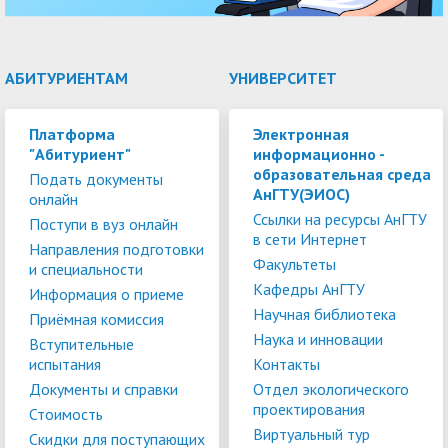
АБИТУРИЕНТАМ
УНИВЕРСИТЕТ
Платформа
Электронная
"Абитуриент"
информационно -
образовательная среда
Подать документы
АнГТУ(ЭИОС)
онлайн
Ссылки на ресурсы АнГТУ
Поступи в вуз онлайн
в сети Интернет
Направления подготовки
Факультеты
и специальности
Кафедры АнГТУ
Информация о приеме
Научная библиотека
Приёмная комиссия
Наука и инновации
Вступительные
испытания
Контакты
Документы и справки
Отдел экологического
проектирования
Стоимость
Виртуальный тур
Скидки для поступающих