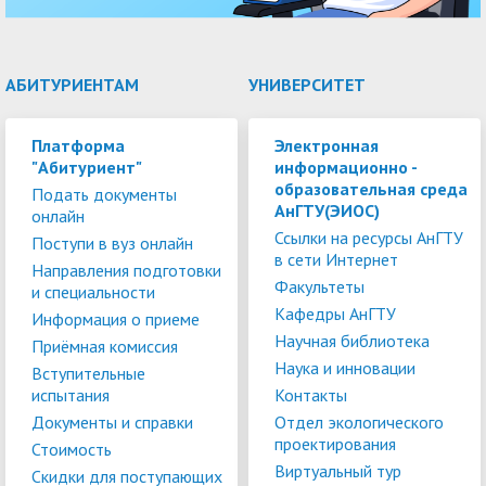
АБИТУРИЕНТАМ
УНИВЕРСИТЕТ
Платформа
Электронная
"Абитуриент"
информационно -
образовательная среда
Подать документы
АнГТУ(ЭИОС)
онлайн
Ссылки на ресурсы АнГТУ
Поступи в вуз онлайн
в сети Интернет
Направления подготовки
Факультеты
и специальности
Кафедры АнГТУ
Информация о приеме
Научная библиотека
Приёмная комиссия
Наука и инновации
Вступительные
испытания
Контакты
Документы и справки
Отдел экологического
проектирования
Стоимость
Виртуальный тур
Скидки для поступающих