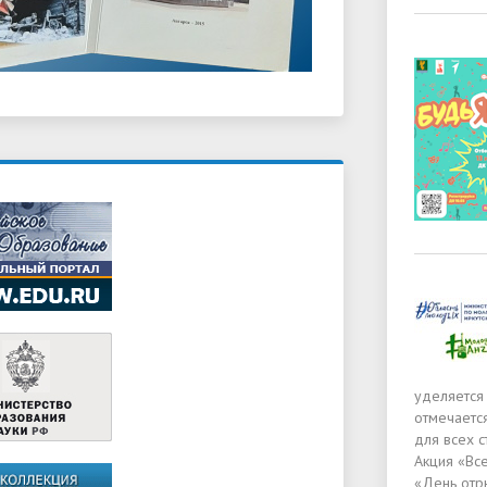
уделяется
отмечается
для всех 
Акция «Вс
«День отр