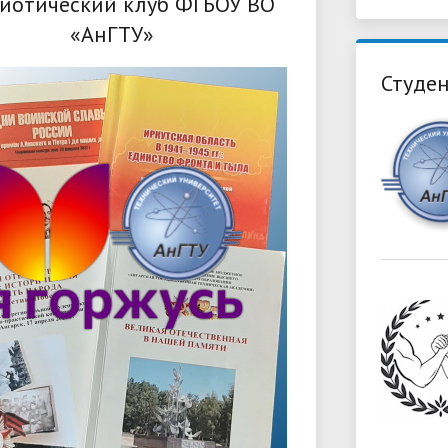
иотический клуб ФГБОУ ВО
«АнГТУ»
Студен