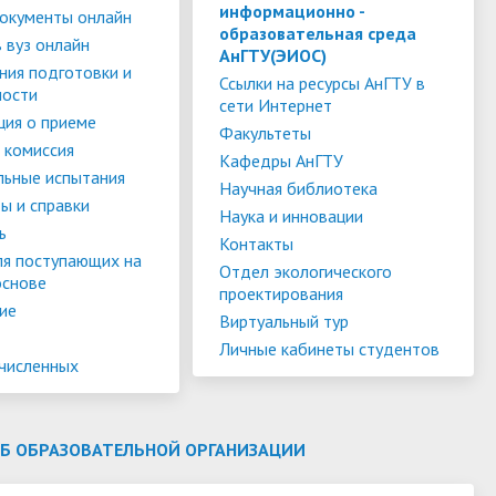
слуги
Педагогический состав
Скидки для поступающих на
информационно -
окументы онлайн
образовательная среда
Информация Министерства науки и
платной основе
 вуз онлайн
слуги
Финансово-хозяйственная
АнГТУ(ЭИОС)
высшего образования РФ
ния подготовки и
деятельность
Для поступающих из ДНР, ЛНР,
Ссылки на ресурсы АнГТУ в
ности
сети Интернет
янской
Международное сотрудничество
Запорожской области и
ия о приеме
ество
Организация питания в
Факультеты
Херсонской области
 комиссия
образовательной организации
Информационная поддержка
Кафедры АнГТУ
льные испытания
Научная библиотека
ое
сотрудников и обучающихся по
Дополнительный прием
ы и справки
Наука и инновации
вопросам коронавирусной
ь
Контакты
инфекции и организации
ля поступающих на
Отдел экологического
основе
дистанционного обучения
проектирования
ие
Виртуальный тур
Личные кабинеты студентов
ачисленных
ОБ ОБРАЗОВАТЕЛЬНОЙ ОРГАНИЗАЦИИ