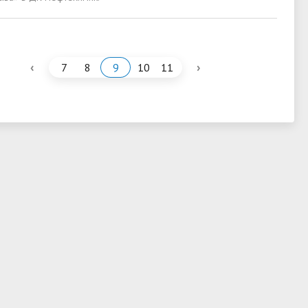
‹
›
7
8
9
10
11