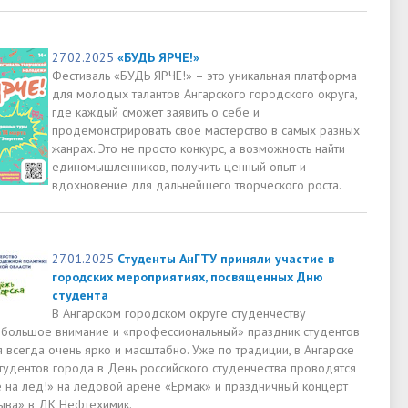
27.02.2025
«БУДЬ ЯРЧЕ!»
Фестиваль «БУДЬ ЯРЧЕ!» – это уникальная платформа
для молодых талантов Ангарского городского округа,
где каждый сможет заявить о себе и
продемонстрировать свое мастерство в самых разных
жанрах. Это не просто конкурс, а возможность найти
единомышленников, получить ценный опыт и
вдохновение для дальнейшего творческого роста.
27.01.2025
Студенты АнГТУ приняли участие в
городских мероприятиях, посвященных Дню
студента
В Ангарском городском округе студенчеству
 большое внимание и «профессиональный» праздник студентов
 всегда очень ярко и масштабно. Уже по традиции, в Ангарске
студентов города в День российского студенчества проводятся
е на лёд!» на ледовой арене «Ермак» и праздничный концерт
ыва» в ДК Нефтехимик.