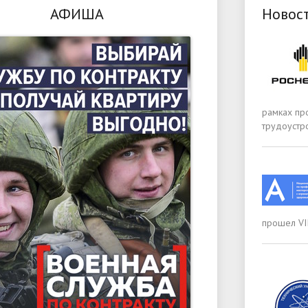
АФИША
Новос
рамках пр
трудоустр
прошел VI