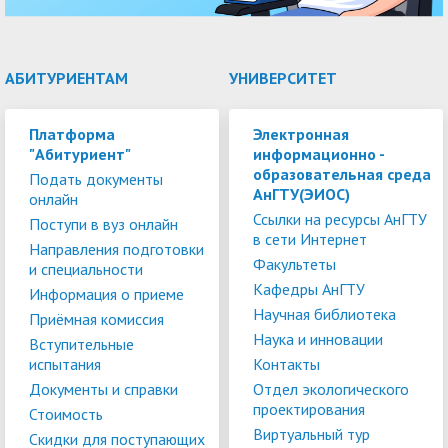
АБИТУРИЕНТАМ
УНИВЕРСИТЕТ
Платформа
Электронная
"Абитуриент"
информационно -
образовательная среда
Подать документы
АнГТУ(ЭИОС)
онлайн
Ссылки на ресурсы АнГТУ
Поступи в вуз онлайн
в сети Интернет
Направления подготовки
Факультеты
и специальности
Кафедры АнГТУ
Информация о приеме
Научная библиотека
Приёмная комиссия
Наука и инновации
Вступительные
испытания
Контакты
Документы и справки
Отдел экологического
проектирования
Стоимость
Виртуальный тур
Скидки для поступающих