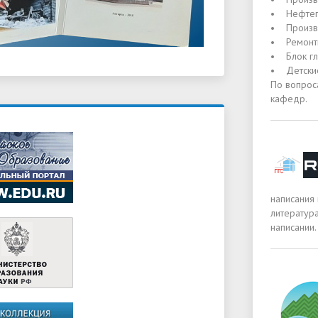
• Нефтеп
• Произв
• Ремонт
• Блок гл
• Детские
По вопрос
кафедр.
написания
литература
написании.