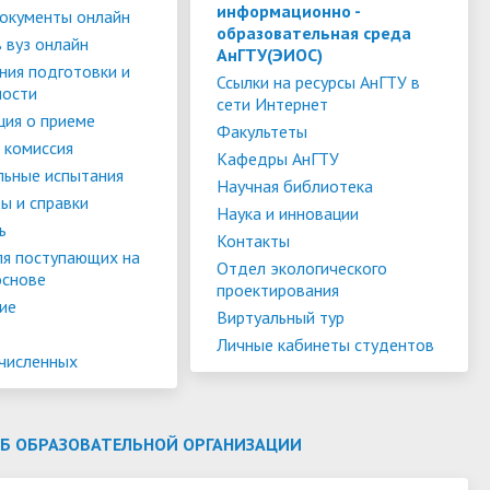
слуги
Педагогический состав
Скидки для поступающих на
информационно -
окументы онлайн
образовательная среда
Информация Министерства науки и
платной основе
 вуз онлайн
слуги
Финансово-хозяйственная
АнГТУ(ЭИОС)
высшего образования РФ
ния подготовки и
деятельность
Для поступающих из ДНР, ЛНР,
Ссылки на ресурсы АнГТУ в
ности
сети Интернет
янской
Международное сотрудничество
Запорожской области и
ия о приеме
ество
Организация питания в
Факультеты
Херсонской области
 комиссия
образовательной организации
Информационная поддержка
Кафедры АнГТУ
льные испытания
Научная библиотека
ое
сотрудников и обучающихся по
Дополнительный прием
ы и справки
Наука и инновации
вопросам коронавирусной
ь
Контакты
инфекции и организации
ля поступающих на
Отдел экологического
основе
дистанционного обучения
проектирования
ие
Виртуальный тур
Личные кабинеты студентов
ачисленных
ОБ ОБРАЗОВАТЕЛЬНОЙ ОРГАНИЗАЦИИ