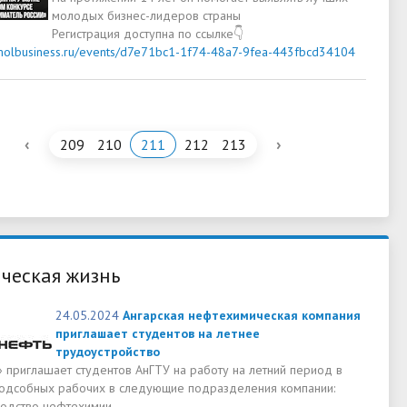
молодых бизнес-лидеров страны
Регистрация доступна по ссылке👇
smolbusiness.ru/events/d7e71bc1-1f74-48a7-9fea-443fbcd34104
‹
›
209
210
211
212
213
ческая жизнь
24.05.2024
Ангарская нефтехимическая компания
приглашает студентов на летнее
трудоустройство
 приглашает студентов АнГТУ на работу на летний период в
подсобных рабочих в следующие подразделения компании:
одство нефтехимии