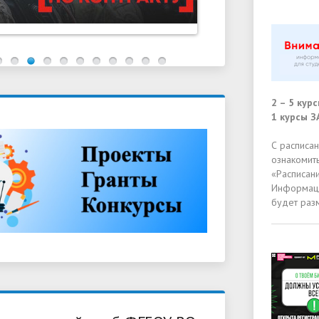
2 – 5 кур
1 курсы 
С расписа
ознакомить
«Расписани
Информаци
будет раз