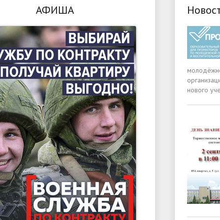
АФИША
Новос
молодёжно
организац
нового уче