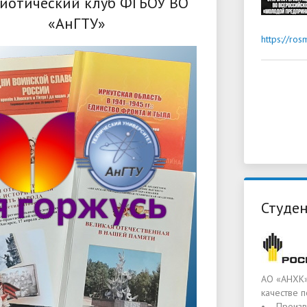
иотический клуб ФГБОУ ВО
«АнГТУ»
https://ro
Студен
АО «АНХК»
качестве 
• Произв