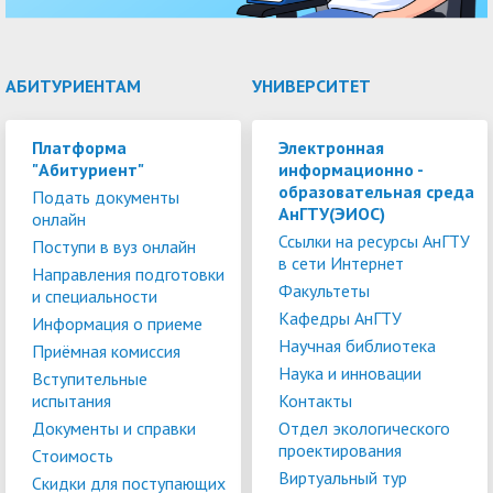
АБИТУРИЕНТАМ
УНИВЕРСИТЕТ
Платформа
Электронная
"Абитуриент"
информационно -
образовательная среда
Подать документы
АнГТУ(ЭИОС)
онлайн
Ссылки на ресурсы АнГТУ
Поступи в вуз онлайн
в сети Интернет
Направления подготовки
Факультеты
и специальности
Кафедры АнГТУ
Информация о приеме
Научная библиотека
Приёмная комиссия
Наука и инновации
Вступительные
испытания
Контакты
Документы и справки
Отдел экологического
проектирования
Стоимость
Виртуальный тур
Скидки для поступающих