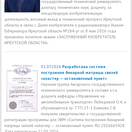
государственный технический университет»,
доктору технических наук, доценту, за
плодотворную изобретательскую
деятельность, весомый вклад в технический прогресс Иркутской
области, в связи с Днем изобретателя и рационализатора Указом
Губернатора Иркутской области №184-уг от 8 мая 2026 года
присвоено почетное звание «ЗАСЛУЖЕННЫЙ ИЗОБРЕТАТЕЛЬ
ИРКУТСКОЙ ОБЛАСТИ».
01.07.2026
Разработана система
построения бинарной матрицы связей
«кластер — остановочный пункт»
Научная группа Ангарского государственного
технического университета в составе к.т.н,
доцента кафедры «Управление на
автомобильном транспорте» Лебедевой О.А. и
обучающегося гр. ТТП-23-1 Баянова С.В.
получили свидетельство о государственной
регистрации программы для ЭВМ «Система построения бинарной
матрицы связей «кластер — остановочный пункт» RU 2026665428.
Дата регистрации 22.05.2026.