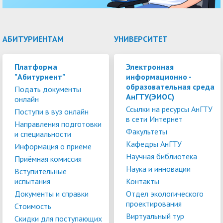
АБИТУРИЕНТАМ
УНИВЕРСИТЕТ
Платформа
Электронная
"Абитуриент"
информационно -
образовательная среда
Подать документы
АнГТУ(ЭИОС)
онлайн
Ссылки на ресурсы АнГТУ
Поступи в вуз онлайн
в сети Интернет
Направления подготовки
Факультеты
и специальности
Кафедры АнГТУ
Информация о приеме
Научная библиотека
Приёмная комиссия
Наука и инновации
Вступительные
испытания
Контакты
Документы и справки
Отдел экологического
проектирования
Стоимость
Виртуальный тур
Скидки для поступающих