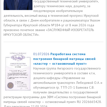
государственный технический университет»,
доктору технических наук, доценту, за
плодотворную изобретательскую
деятельность, весомый вклад в технический прогресс Иркутской
области, в связи с Днем изобретателя и рационализатора Указом
Губернатора Иркутской области №184-уг от 8 мая 2026 года
присвоено почетное звание «ЗАСЛУЖЕННЫЙ ИЗОБРЕТАТЕЛЬ
ИРКУТСКОЙ ОБЛАСТИ».
01.07.2026
Разработана система
построения бинарной матрицы связей
«кластер — остановочный пункт»
Научная группа Ангарского государственного
технического университета в составе к.т.н,
доцента кафедры «Управление на
автомобильном транспорте» Лебедевой О.А. и
обучающегося гр. ТТП-23-1 Баянова С.В.
получили свидетельство о государственной
регистрации программы для ЭВМ «Система построения бинарной
матрицы связей «кластер — остановочный пункт» RU 2026665428.
Дата регистрации 22.05.2026.