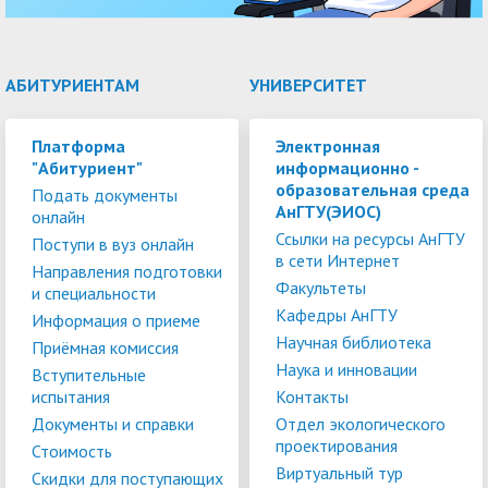
АБИТУРИЕНТАМ
УНИВЕРСИТЕТ
Платформа
Электронная
"Абитуриент"
информационно -
образовательная среда
Подать документы
АнГТУ(ЭИОС)
онлайн
Ссылки на ресурсы АнГТУ
Поступи в вуз онлайн
в сети Интернет
Направления подготовки
Факультеты
и специальности
Кафедры АнГТУ
Информация о приеме
Научная библиотека
Приёмная комиссия
Наука и инновации
Вступительные
испытания
Контакты
Документы и справки
Отдел экологического
проектирования
Стоимость
Виртуальный тур
Скидки для поступающих