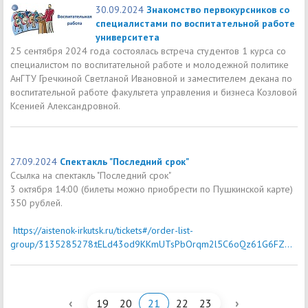
30.09.2024
Знакомство первокурсников со
специалистами по воспитательной работе
университета
25 сентября 2024 года состоялась встреча студентов 1 курса со
специалистом по воспитательной работе и молодежной политике
АнГТУ Гречкиной Светланой Ивановной и заместителем декана по
воспитательной работе факультета управления и бизнеса Козловой
Ксенией Александровной.
27.09.2024
Cпектакль "Последний срок"
Ссылка на спектакль "Последний срок"
3 октября 14:00 (билеты можно приобрести по Пушкинской карте)
350 рублей.
https://aistenok-irkutsk.ru/tickets#/order-list-
group/3135285278:tELd43od9KKmUTsPbOrqm2l5C6oQz61G6FZ...
‹
›
19
20
21
22
23