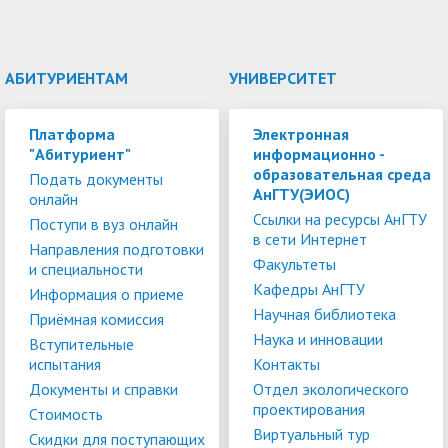
АБИТУРИЕНТАМ
УНИВЕРСИТЕТ
Платформа
Электронная
"Абитуриент"
информационно -
образовательная среда
Подать документы
АнГТУ(ЭИОС)
онлайн
Ссылки на ресурсы АнГТУ
Поступи в вуз онлайн
в сети Интернет
Направления подготовки
Факультеты
и специальности
Кафедры АнГТУ
Информация о приеме
Научная библиотека
Приёмная комиссия
Наука и инновации
Вступительные
испытания
Контакты
Документы и справки
Отдел экологического
проектирования
Стоимость
Виртуальный тур
Скидки для поступающих