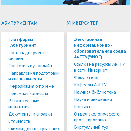
АБИТУРИЕНТАМ
УНИВЕРСИТЕТ
Платформа
Электронная
"Абитуриент"
информационно -
образовательная среда
Подать документы
АнГТУ(ЭИОС)
онлайн
Ссылки на ресурсы АнГТУ
Поступи в вуз онлайн
в сети Интернет
Направления подготовки
Факультеты
и специальности
Кафедры АнГТУ
Информация о приеме
Научная библиотека
Приёмная комиссия
Наука и инновации
Вступительные
испытания
Контакты
Документы и справки
Отдел экологического
проектирования
Стоимость
Виртуальный тур
Скидки для поступающих