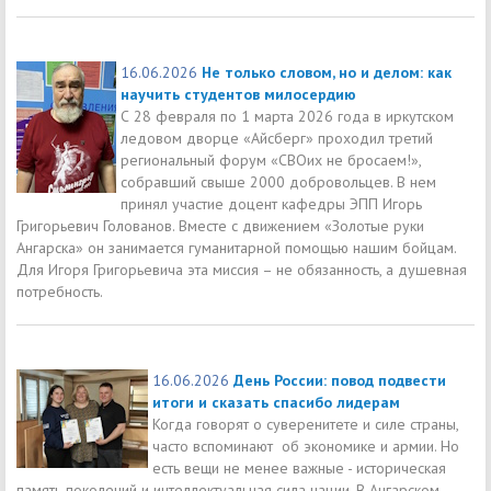
16.06.2026
Не только словом, но и делом: как
научить студентов милосердию
С 28 февраля по 1 марта 2026 года в иркутском
ледовом дворце «Айсберг» проходил третий
региональный форум «СВОих не бросаем!»,
собравший свыше 2000 добровольцев. В нем
принял участие доцент кафедры ЭПП Игорь
Григорьевич Голованов. Вместе с движением «Золотые руки
Ангарска» он занимается гуманитарной помощью нашим бойцам.
Для Игоря Григорьевича эта миссия – не обязанность, а душевная
потребность.
16.06.2026
День России: повод подвести
итоги и сказать спасибо лидерам
Когда говорят о суверенитете и силе страны,
часто вспоминают об экономике и армии. Но
есть вещи не менее важные - историческая
память поколений и интеллектуальная сила нации. В Ангарском