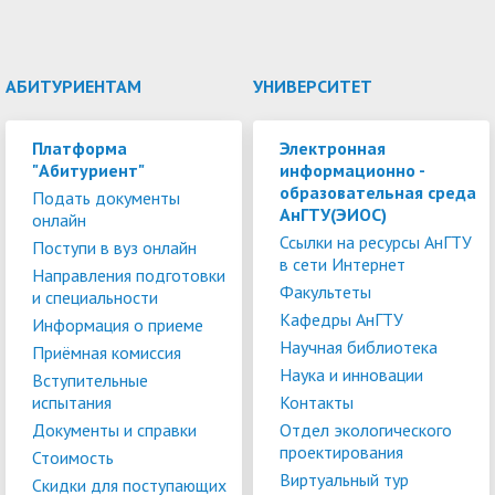
АБИТУРИЕНТАМ
УНИВЕРСИТЕТ
Платформа
Электронная
"Абитуриент"
информационно -
образовательная среда
Подать документы
АнГТУ(ЭИОС)
онлайн
Ссылки на ресурсы АнГТУ
Поступи в вуз онлайн
в сети Интернет
Направления подготовки
Факультеты
и специальности
Кафедры АнГТУ
Информация о приеме
Научная библиотека
Приёмная комиссия
Наука и инновации
Вступительные
испытания
Контакты
Документы и справки
Отдел экологического
проектирования
Стоимость
Виртуальный тур
Скидки для поступающих