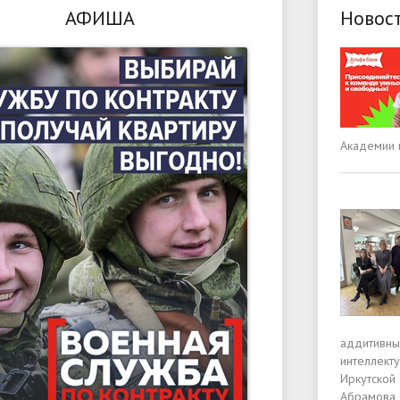
АФИША
Новос
Академии 
аддитивны
интеллект
Иркутской 
Абрамова 