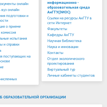
слуги
Педагогический состав
Скидки для поступающих на
информационно -
окументы онлайн
образовательная среда
Информация Министерства науки и
платной основе
 вуз онлайн
слуги
Финансово-хозяйственная
АнГТУ(ЭИОС)
высшего образования РФ
ния подготовки и
деятельность
Для поступающих из ДНР, ЛНР,
Ссылки на ресурсы АнГТУ в
ности
сети Интернет
янской
Международное сотрудничество
Запорожской области и
ия о приеме
ество
Организация питания в
Факультеты
Херсонской области
 комиссия
образовательной организации
Информационная поддержка
Кафедры АнГТУ
льные испытания
Научная библиотека
ое
сотрудников и обучающихся по
Дополнительный прием
ы и справки
Наука и инновации
вопросам коронавирусной
ь
Контакты
инфекции и организации
ля поступающих на
Отдел экологического
основе
дистанционного обучения
проектирования
ие
Виртуальный тур
Личные кабинеты студентов
ачисленных
ОБ ОБРАЗОВАТЕЛЬНОЙ ОРГАНИЗАЦИИ