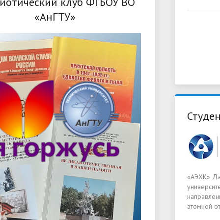
иотический клуб ФГБОУ ВО
«АнГТУ»
Студен
«АЭХК» Да
университ
направлен
атомной от