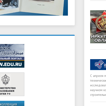
С апреля 
техническ
исследова
научном к
строитель