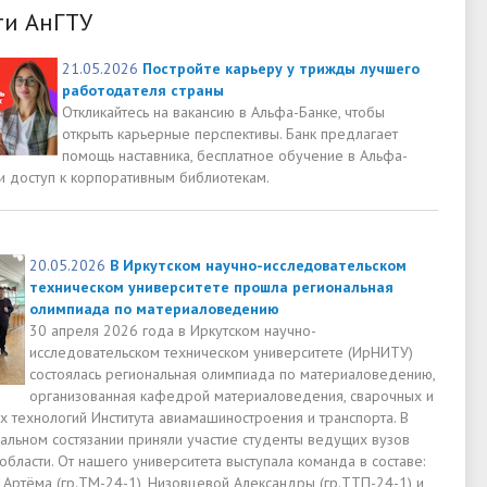
ти АнГТУ
21.05.2026
Постройте карьеру у трижды лучшего
работодателя страны
Откликайтесь на вакансию в Альфа-Банке, чтобы
открыть карьерные перспективы. Банк предлагает
помощь наставника, бесплатное обучение в Альфа-
и доступ к корпоративным библиотекам.
20.05.2026
В Иркутском научно-исследовательском
техническом университете прошла региональная
олимпиада по материаловедению
30 апреля 2026 года в Иркутском научно-
исследовательском техническом университете (ИрНИТУ)
состоялась региональная олимпиада по материаловедению,
организованная кафедрой материаловедения, сварочных и
х технологий Института авиамашиностроения и транспорта. В
уальном состязании приняли участие студенты ведущих вузов
области. От нашего университета выступала команда в составе:
Артёма (гр.ТМ-24-1), Низовцевой Александры (гр.ТТП-24-1) и