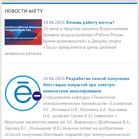
НОВОСТИ АНГТУ
30.06.2026
Хочешь работу мечты?
26 июня в Иркутске началась Всероссийская
ярмарка трудоустройства «Работа России.
Время возможностей», и Дворец спорта
«Труд» превратился в центр деловой
активности региона.
26.06.2026
Разработан способ получения
блестящих покрытий при электро-
химическом никелировании
Сотрудниками кафедры «Технология
электрохимических производств» (Сосновская
Н.Г., Истомина Н.В., Истомина А.А., Корчевин
Н.А., аспирант Скулин Б.А.) совместно с
Иркутским институтом химии им. А.Е. Фаворского (Грабельных В.А.,
Тирских В.С., Розенцвейг И.Б.) получен патент на изобретение
«Способ получения блестящих покрытий при электрохимическом