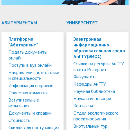
АБИТУРИЕНТАМ
УНИВЕРСИТЕТ
Платформа
Электронная
"Абитуриент"
информационно -
образовательная среда
Подать документы
АнГТУ(ЭИОС)
онлайн
Ссылки на ресурсы АнГТУ
Поступи в вуз онлайн
в сети Интернет
Направления подготовки
Факультеты
и специальности
Кафедры АнГТУ
Информация о приеме
Научная библиотека
Приёмная комиссия
Наука и инновации
Вступительные
испытания
Контакты
Документы и справки
Отдел экологического
проектирования
Стоимость
Виртуальный тур
Скидки для поступающих