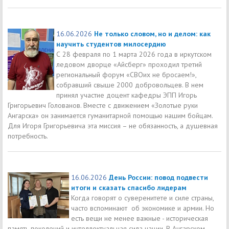
16.06.2026
Не только словом, но и делом: как
научить студентов милосердию
С 28 февраля по 1 марта 2026 года в иркутском
ледовом дворце «Айсберг» проходил третий
региональный форум «СВОих не бросаем!»,
собравший свыше 2000 добровольцев. В нем
принял участие доцент кафедры ЭПП Игорь
Григорьевич Голованов. Вместе с движением «Золотые руки
Ангарска» он занимается гуманитарной помощью нашим бойцам.
Для Игоря Григорьевича эта миссия – не обязанность, а душевная
потребность.
16.06.2026
День России: повод подвести
итоги и сказать спасибо лидерам
Когда говорят о суверенитете и силе страны,
часто вспоминают об экономике и армии. Но
есть вещи не менее важные - историческая
память поколений и интеллектуальная сила нации. В Ангарском