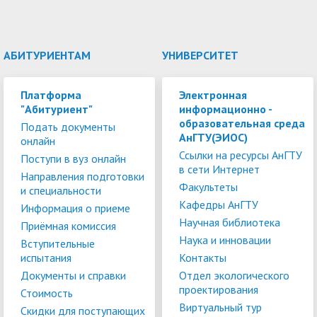
АБИТУРИЕНТАМ
УНИВЕРСИТЕТ
Платформа
Электронная
"Абитуриент"
информационно -
образовательная среда
Подать документы
АнГТУ(ЭИОС)
онлайн
Ссылки на ресурсы АнГТУ
Поступи в вуз онлайн
в сети Интернет
Направления подготовки
Факультеты
и специальности
Кафедры АнГТУ
Информация о приеме
Научная библиотека
Приёмная комиссия
Наука и инновации
Вступительные
испытания
Контакты
Документы и справки
Отдел экологического
проектирования
Стоимость
Виртуальный тур
Скидки для поступающих