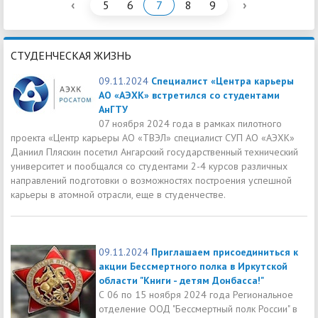
‹
›
5
6
7
8
9
СТУДЕНЧЕСКАЯ ЖИЗНЬ
09.11.2024
Специалист «Центра карьеры
АО «АЭХК» встретился со студентами
АнГТУ
07 ноября 2024 года в рамках пилотного
проекта «Центр карьеры АО «ТВЭЛ» специалист СУП АО «АЭХК»
Даниил Пляскин посетил Ангарский государственный технический
университет и пообщался со студентами 2-4 курсов различных
направлений подготовки о возможностях построения успешной
карьеры в атомной отрасли, еще в студенчестве.
09.11.2024
Приглашаем присоединиться к
акции Бессмертного полка в Иркутской
области "Книги - детям Донбасса!"
С 06 по 15 ноября 2024 года Региональное
отделение ООД "Бессмертный полк России" в