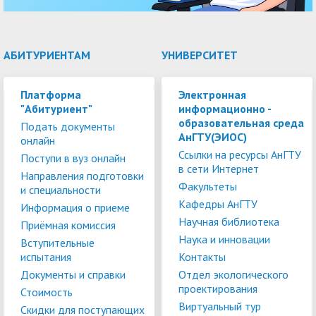
АБИТУРИЕНТАМ
УНИВЕРСИТЕТ
Платформа
Электронная
"Абитуриент"
информационно -
образовательная среда
Подать документы
АнГТУ(ЭИОС)
онлайн
Ссылки на ресурсы АнГТУ
Поступи в вуз онлайн
в сети Интернет
Направления подготовки
Факультеты
и специальности
Кафедры АнГТУ
Информация о приеме
Научная библиотека
Приёмная комиссия
Наука и инновации
Вступительные
испытания
Контакты
Документы и справки
Отдел экологического
проектирования
Стоимость
Виртуальный тур
Скидки для поступающих