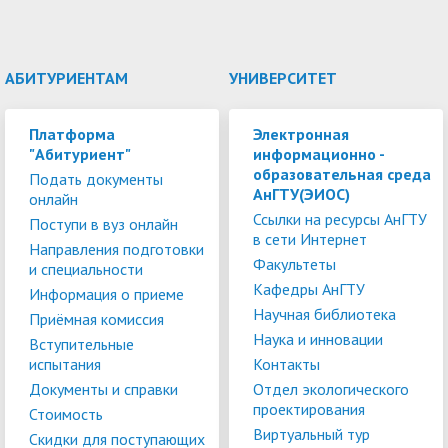
АБИТУРИЕНТАМ
УНИВЕРСИТЕТ
Платформа
Электронная
"Абитуриент"
информационно -
образовательная среда
Подать документы
АнГТУ(ЭИОС)
онлайн
Ссылки на ресурсы АнГТУ
Поступи в вуз онлайн
в сети Интернет
Направления подготовки
Факультеты
и специальности
Кафедры АнГТУ
Информация о приеме
Научная библиотека
Приёмная комиссия
Наука и инновации
Вступительные
испытания
Контакты
Документы и справки
Отдел экологического
проектирования
Стоимость
Виртуальный тур
Скидки для поступающих