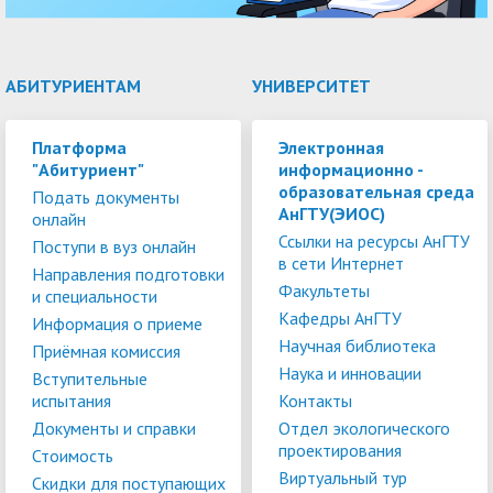
АБИТУРИЕНТАМ
УНИВЕРСИТЕТ
Платформа
Электронная
"Абитуриент"
информационно -
образовательная среда
Подать документы
АнГТУ(ЭИОС)
онлайн
Ссылки на ресурсы АнГТУ
Поступи в вуз онлайн
в сети Интернет
Направления подготовки
Факультеты
и специальности
Кафедры АнГТУ
Информация о приеме
Научная библиотека
Приёмная комиссия
Наука и инновации
Вступительные
испытания
Контакты
Документы и справки
Отдел экологического
проектирования
Стоимость
Виртуальный тур
Скидки для поступающих