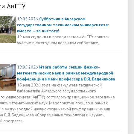
ти АнГТУ
19.05.2026
Субботник в Ангарском
государственном техническом университете:
вместе – за чистоту!
19 мая студенты и преподаватели АнГТУ приняли
участие в ежегодном весеннем субботнике.
19.05.2026
Итоги работы секции физико-
математических наук в рамках международной
конференции имени профессора В.Я. Баденикова
15 мая 2026 года на факультете технической
кибернетики Ангарского государственного
ого университета (АнГТУ) состоялось традиционное заседание
зико-математических наук. Мероприятие прошло в рамках
 международной научно-технической конференции имени
а В.Я. Баденикова «Современные технологии и научно-
й прогресс».