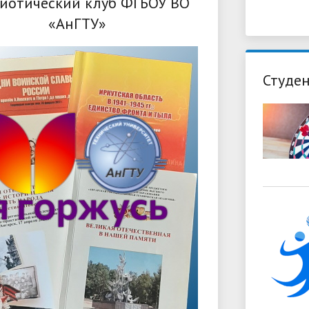
иотический клуб ФГБОУ ВО
«АнГТУ»
Студен