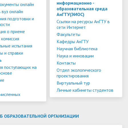
слуги
Педагогический состав
Скидки для поступающих на
информационно -
окументы онлайн
образовательная среда
Информация Министерства науки и
платной основе
 вуз онлайн
слуги
Финансово-хозяйственная
АнГТУ(ЭИОС)
высшего образования РФ
ния подготовки и
деятельность
Для поступающих из ДНР, ЛНР,
Ссылки на ресурсы АнГТУ в
ности
сети Интернет
янской
Международное сотрудничество
Запорожской области и
ия о приеме
ество
Организация питания в
Факультеты
Херсонской области
 комиссия
образовательной организации
Информационная поддержка
Кафедры АнГТУ
льные испытания
Научная библиотека
ое
сотрудников и обучающихся по
Дополнительный прием
ы и справки
Наука и инновации
вопросам коронавирусной
ь
Контакты
инфекции и организации
ля поступающих на
Отдел экологического
основе
дистанционного обучения
проектирования
ие
Виртуальный тур
Личные кабинеты студентов
ачисленных
ОБ ОБРАЗОВАТЕЛЬНОЙ ОРГАНИЗАЦИИ