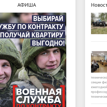
АФИША
Новос
техническ
секции фи
ежегодной
профессор
технически