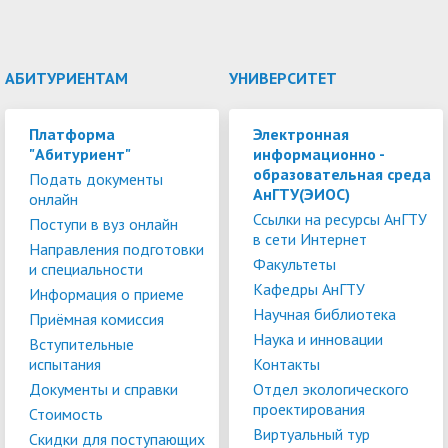
АБИТУРИЕНТАМ
УНИВЕРСИТЕТ
Платформа
Электронная
"Абитуриент"
информационно -
образовательная среда
Подать документы
АнГТУ(ЭИОС)
онлайн
Ссылки на ресурсы АнГТУ
Поступи в вуз онлайн
в сети Интернет
Направления подготовки
Факультеты
и специальности
Кафедры АнГТУ
Информация о приеме
Научная библиотека
Приёмная комиссия
Наука и инновации
Вступительные
испытания
Контакты
Документы и справки
Отдел экологического
проектирования
Стоимость
Виртуальный тур
Скидки для поступающих