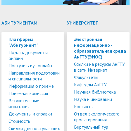
АБИТУРИЕНТАМ
УНИВЕРСИТЕТ
Платформа
Электронная
"Абитуриент"
информационно -
образовательная среда
Подать документы
АнГТУ(ЭИОС)
онлайн
Ссылки на ресурсы АнГТУ
Поступи в вуз онлайн
в сети Интернет
Направления подготовки
Факультеты
и специальности
Кафедры АнГТУ
Информация о приеме
Научная библиотека
Приёмная комиссия
Наука и инновации
Вступительные
испытания
Контакты
Документы и справки
Отдел экологического
проектирования
Стоимость
Виртуальный тур
Скидки для поступающих