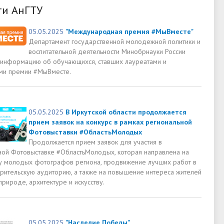
ти АнГТУ
05.05.2025
"Международная премия #МыВместе"
Департамент государственной молодежной политики и
воспитательной деятельности Минобрнауки России
 информацию об обучающихся, ставших лауреатами и
ми премии #МыВместе.
05.05.2025
В Иркутской области продолжается
прием заявок на конкурс в рамках региональной
Фотовыставки #ОбластьМолодых
Продолжается прием заявок для участия в
ной Фотовыставке #ОбластьМолодых, которая направлена на
 молодых фотографов региона, продвижение лучших работ в
рительскую аудиторию, а также на повышение интереса жителей
природе, архитектуре и искусству.
05.05.2025
"Наследие Победы"