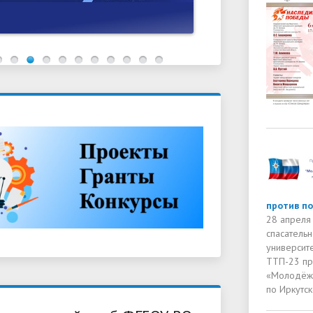
против п
28 апреля
спасательн
университе
ТТП-23 пр
«Молодёжь
по Иркутск