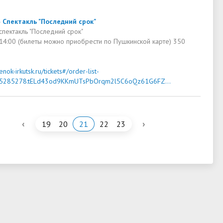
4
Cпектакль "Последний срок"
спектакль "Последний срок"
 14:00 (билеты можно приобрести по Пушкинской карте) 350
tenok-irkutsk.ru/tickets#/order-list-
35285278:tELd43od9KKmUTsPbOrqm2l5C6oQz61G6FZ...
‹
›
19
20
21
22
23