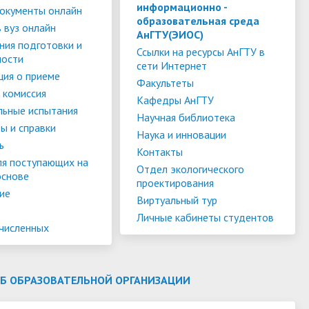
слуги
Педагогический состав
Скидки для поступающих на
информационно -
окументы онлайн
образовательная среда
Информация Министерства науки и
платной основе
 вуз онлайн
слуги
Финансово-хозяйственная
АнГТУ(ЭИОС)
высшего образования РФ
ния подготовки и
деятельность
Для поступающих из ДНР, ЛНР,
Ссылки на ресурсы АнГТУ в
ности
сети Интернет
янской
Международное сотрудничество
Запорожской области и
ия о приеме
ество
Организация питания в
Факультеты
Херсонской области
 комиссия
образовательной организации
Информационная поддержка
Кафедры АнГТУ
льные испытания
Научная библиотека
ое
сотрудников и обучающихся по
Дополнительный прием
ы и справки
Наука и инновации
вопросам коронавирусной
ь
Контакты
инфекции и организации
ля поступающих на
Отдел экологического
основе
дистанционного обучения
проектирования
ие
Виртуальный тур
Личные кабинеты студентов
ачисленных
ОБ ОБРАЗОВАТЕЛЬНОЙ ОРГАНИЗАЦИИ