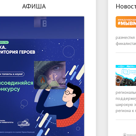
АФИША
Новос
разместил
финалиста
региональ
поддержку
широкую з
региона к 