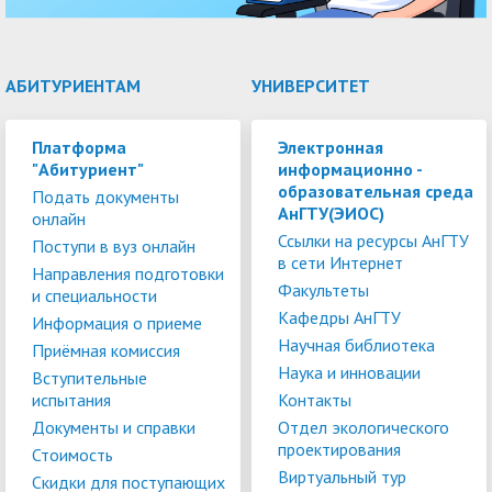
АБИТУРИЕНТАМ
УНИВЕРСИТЕТ
Платформа
Электронная
"Абитуриент"
информационно -
образовательная среда
Подать документы
АнГТУ(ЭИОС)
онлайн
Ссылки на ресурсы АнГТУ
Поступи в вуз онлайн
в сети Интернет
Направления подготовки
Факультеты
и специальности
Кафедры АнГТУ
Информация о приеме
Научная библиотека
Приёмная комиссия
Наука и инновации
Вступительные
испытания
Контакты
Документы и справки
Отдел экологического
проектирования
Стоимость
Виртуальный тур
Скидки для поступающих