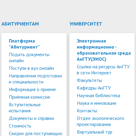
АБИТУРИЕНТАМ
УНИВЕРСИТЕТ
Платформа
Электронная
"Абитуриент"
информационно -
образовательная среда
Подать документы
АнГТУ(ЭИОС)
онлайн
Ссылки на ресурсы АнГТУ
Поступи в вуз онлайн
в сети Интернет
Направления подготовки
Факультеты
и специальности
Кафедры АнГТУ
Информация о приеме
Научная библиотека
Приёмная комиссия
Наука и инновации
Вступительные
испытания
Контакты
Документы и справки
Отдел экологического
проектирования
Стоимость
Виртуальный тур
Скидки для поступающих