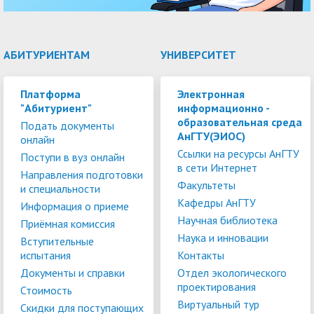
АБИТУРИЕНТАМ
УНИВЕРСИТЕТ
Платформа
Электронная
"Абитуриент"
информационно -
образовательная среда
Подать документы
АнГТУ(ЭИОС)
онлайн
Ссылки на ресурсы АнГТУ
Поступи в вуз онлайн
в сети Интернет
Направления подготовки
Факультеты
и специальности
Кафедры АнГТУ
Информация о приеме
Научная библиотека
Приёмная комиссия
Наука и инновации
Вступительные
испытания
Контакты
Документы и справки
Отдел экологического
проектирования
Стоимость
Виртуальный тур
Скидки для поступающих