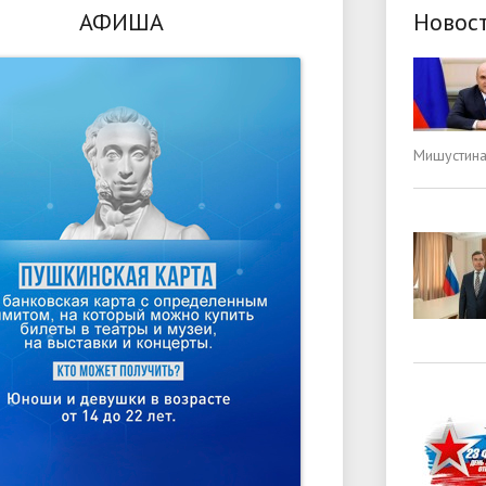
АФИША
Новос
Мишустина