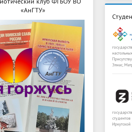
иотический клуб ФГБОУ ВО
«АнГТУ»
Студен
государств
настольных
Присутству
Элиас, Мат
государств
студентов
Иркутской