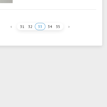
‹
›
31
32
33
34
35