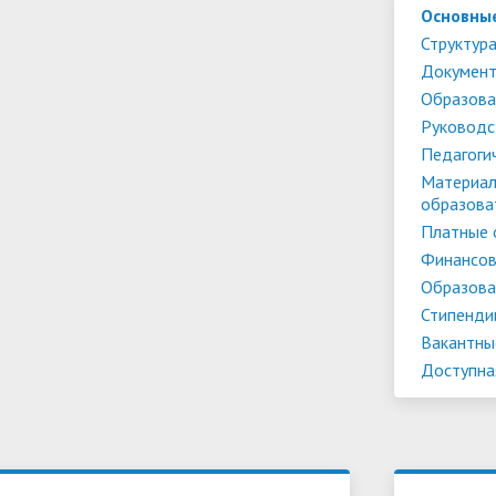
Основны
Структура
Докумен
Образова
Руководс
Педагоги
Материал
образова
Платные 
Финансов
Образова
Стипенди
Вакантны
Доступна