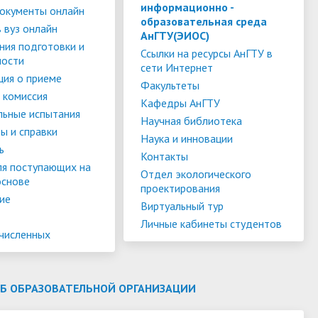
слуги
Педагогический состав
Скидки для поступающих на
информационно -
окументы онлайн
образовательная среда
Информация Министерства науки и
платной основе
 вуз онлайн
слуги
Финансово-хозяйственная
АнГТУ(ЭИОС)
высшего образования РФ
ния подготовки и
деятельность
Для поступающих из ДНР, ЛНР,
Ссылки на ресурсы АнГТУ в
ности
сети Интернет
янской
Международное сотрудничество
Запорожской области и
ия о приеме
ество
Организация питания в
Факультеты
Херсонской области
 комиссия
образовательной организации
Информационная поддержка
Кафедры АнГТУ
льные испытания
Научная библиотека
ое
сотрудников и обучающихся по
Дополнительный прием
ы и справки
Наука и инновации
вопросам коронавирусной
ь
Контакты
инфекции и организации
ля поступающих на
Отдел экологического
основе
дистанционного обучения
проектирования
ие
Виртуальный тур
Личные кабинеты студентов
ачисленных
ОБ ОБРАЗОВАТЕЛЬНОЙ ОРГАНИЗАЦИИ