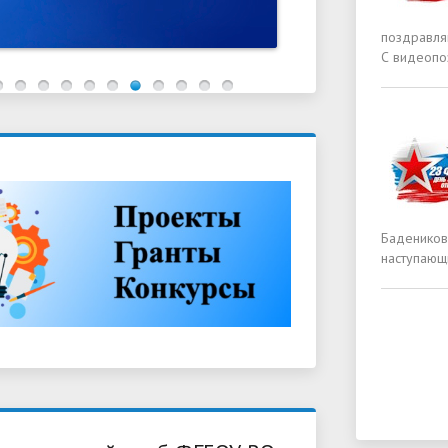
поздравляю
С видеопо
Бадеников
наступающ