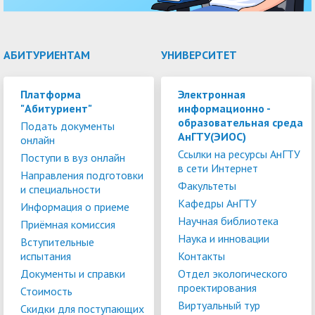
АБИТУРИЕНТАМ
УНИВЕРСИТЕТ
Платформа
Электронная
"Абитуриент"
информационно -
образовательная среда
Подать документы
АнГТУ(ЭИОС)
онлайн
Ссылки на ресурсы АнГТУ
Поступи в вуз онлайн
в сети Интернет
Направления подготовки
Факультеты
и специальности
Кафедры АнГТУ
Информация о приеме
Научная библиотека
Приёмная комиссия
Наука и инновации
Вступительные
испытания
Контакты
Документы и справки
Отдел экологического
проектирования
Стоимость
Виртуальный тур
Скидки для поступающих