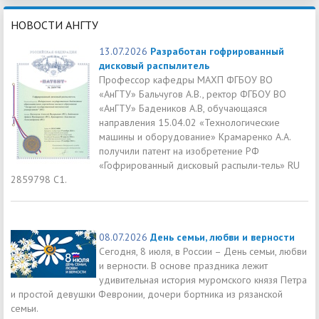
НОВОСТИ АНГТУ
13.07.2026
Разработан гофрированный
дисковый распылитель
Профессор кафедры МАХП ФГБОУ ВО
«АнГТУ» Бальчугов А.В., ректор ФГБОУ ВО
«АнГТУ» Бадеников А.В, обучающаяся
направления 15.04.02 «Технологические
машины и оборудование» Крамаренко А.А.
получили патент на изобретение РФ
«Гофрированный дисковый распыли-тель» RU
2859798 C1.
08.07.2026
День семьи, любви и верности
Сегодня, 8 июля, в России – День семьи, любви
и верности. В основе праздника лежит
удивительная история муромского князя Петра
и простой девушки Февронии, дочери бортника из рязанской
семьи.