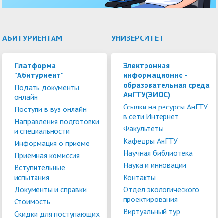
АБИТУРИЕНТАМ
УНИВЕРСИТЕТ
Платформа
Электронная
"Абитуриент"
информационно -
образовательная среда
Подать документы
АнГТУ(ЭИОС)
онлайн
Ссылки на ресурсы АнГТУ
Поступи в вуз онлайн
в сети Интернет
Направления подготовки
Факультеты
и специальности
Кафедры АнГТУ
Информация о приеме
Научная библиотека
Приёмная комиссия
Наука и инновации
Вступительные
испытания
Контакты
Документы и справки
Отдел экологического
проектирования
Стоимость
Виртуальный тур
Скидки для поступающих