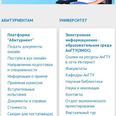
АБИТУРИЕНТАМ
УНИВЕРСИТЕТ
Платформа
Электронная
"Абитуриент"
информационно -
образовательная среда
Подать документы
АнГТУ(ЭИОС)
онлайн
Ссылки на ресурсы АнГТУ
Поступи в вуз онлайн
в сети Интернет
Направления подготовки
Факультеты
и специальности
Кафедры АнГТУ
Информация о приеме
Научная библиотека
Приёмная комиссия
Наука и инновации
Вступительные
испытания
Контакты
Документы и справки
Отдел экологического
проектирования
Стоимость
Виртуальный тур
Скидки для поступающих