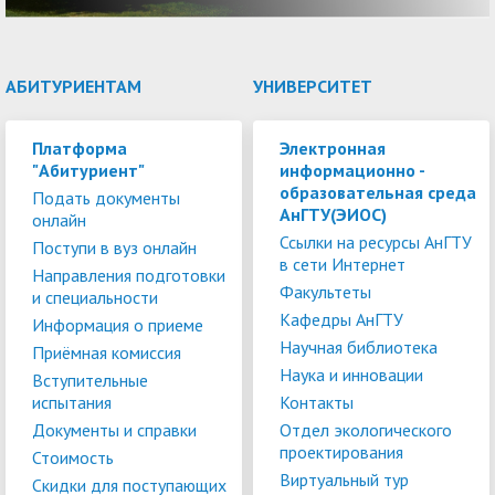
АБИТУРИЕНТАМ
УНИВЕРСИТЕТ
Платформа
Электронная
"Абитуриент"
информационно -
образовательная среда
Подать документы
АнГТУ(ЭИОС)
онлайн
Ссылки на ресурсы АнГТУ
Поступи в вуз онлайн
в сети Интернет
Направления подготовки
Факультеты
и специальности
Кафедры АнГТУ
Информация о приеме
Научная библиотека
Приёмная комиссия
Наука и инновации
Вступительные
испытания
Контакты
Документы и справки
Отдел экологического
проектирования
Стоимость
Виртуальный тур
Скидки для поступающих